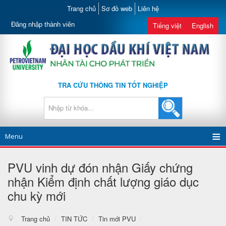
Trang chủ
Sơ đồ web
Liên hệ
Đăng nhập thành viên
Tiếng việt
English
TRA CỨU THÔNG TIN TỐT NGHIỆP
Menu
PVU vinh dự đón nhận Giấy chứng
nhận Kiểm định chất lượng giáo dục
chu kỳ mới
Trang chủ
/
TIN TỨC
/
Tin mới PVU
/