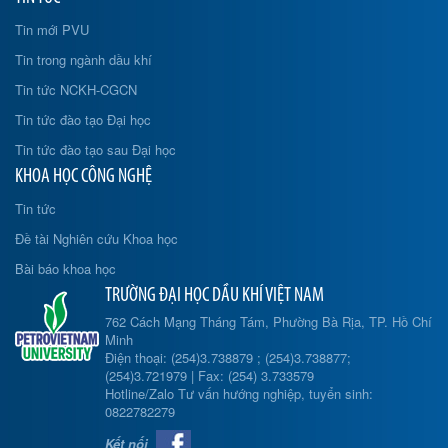
Tin mới PVU
Tin trong ngành dầu khí
Tin tức NCKH-CGCN
Tin tức đào tạo Đại học
Tin tức đào tạo sau Đại học
KHOA HỌC CÔNG NGHỆ
Tin tức
Đề tài Nghiên cứu Khoa học
Bài báo khoa học
TRƯỜNG ĐẠI HỌC DẦU KHÍ VIỆT NAM
762 Cách Mạng Tháng Tám, Phường Bà Rịa, TP. Hồ Chí
Minh
Điện thoại: (254)3.738879 ; (254)3.738877;
(254)3.721979 | Fax: (254) 3.733579
Hotline/Zalo Tư vấn hướng nghiệp, tuyển sinh:
0822782279
Kết nối