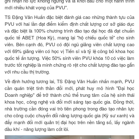
ghi nhận nỗ lực không ngừng và là khởi đầu cho một hành trình
mới nhiều khát vọng của PVU".
TS Đặng Văn Huấn đặc biệt đánh giá cao những thành tựu của
PVU với hai lần đạt điểm kiểm định chất lượng cơ sở giáo dục
và đặc biệt là 100% chương trình đào tạo đại học đã đạt chuẩn
quốc tế ABET (Hoa Kỳ), mang lại "hộ chiếu quốc tế" cho sinh
viên. Bên cạnh đó, PVU có đội ngũ giảng viên chất lượng cao
với 69% giảng viên có học vị Tiến sĩ và tỷ lệ công bố khoa học
quốc tế ấn tượng. Việc 50% sinh viên PVU khóa 10 có việc làm
trước tốt nghiệp là minh chứng rõ rệt cho chất lượng đào tạo gắn
với nhu cầu thị trường.
Về định hướng tương lai, TS Đặng Văn Huấn nhấn mạnh, PVU
cần quán triệt tinh thần đổi mới, phát huy mô hình "Đại học
Doanh nghiệp" để trở thành chủ thể trung tâm của hệ sinh thái
khoa học, công nghệ và đổi mới sáng tạo quốc gia. Đồng thời,
nhà trường cần đóng vai trò tiên phong trong đào tạo nhân lực
cho công cuộc chuyển đổi năng lượng quốc gia (Kỹ sư xanh) và
đẩy mạnh đổi mới quản trị đại học trên nền tảng số, lấy ngành
dầu khí - năng lượng làm cốt lõi.