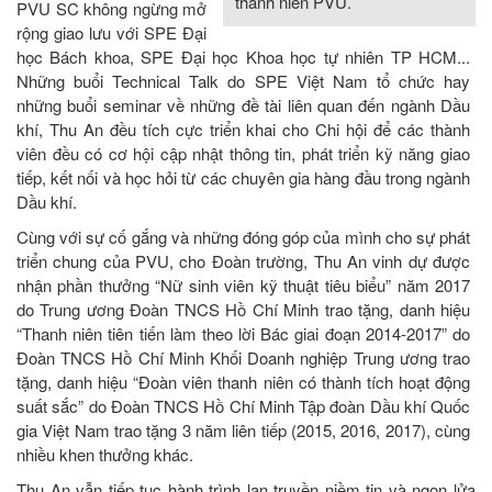
thanh niên PVU.
PVU SC không ngừng mở
rộng giao lưu với SPE Đại
học Bách khoa, SPE Đại học Khoa học tự nhiên TP HCM...
Những buổi Technical Talk do SPE Việt Nam tổ chức hay
những buổi seminar về những đề tài liên quan đến ngành Dầu
khí, Thu An đều tích cực triển khai cho Chi hội để các thành
viên đều có cơ hội cập nhật thông tin, phát triển kỹ năng giao
tiếp, kết nối và học hỏi từ các chuyên gia hàng đầu trong ngành
Dầu khí.
Cùng với sự cố gắng và những đóng góp của mình cho sự phát
triển chung của PVU, cho Đoàn trường, Thu An vinh dự được
nhận phần thưởng “Nữ sinh viên kỹ thuật tiêu biểu” năm 2017
do Trung ương Đoàn TNCS Hồ Chí Minh trao tặng, danh hiệu
“Thanh niên tiên tiến làm theo lời Bác giai đoạn 2014-2017” do
Đoàn TNCS Hồ Chí Minh Khối Doanh nghiệp Trung ương trao
tặng, danh hiệu “Đoàn viên thanh niên có thành tích hoạt động
suất sắc” do Đoàn TNCS Hồ Chí Minh Tập đoàn Dầu khí Quốc
gia Việt Nam trao tặng 3 năm liên tiếp (2015, 2016, 2017), cùng
nhiều khen thưởng khác.
Thu An vẫn tiếp tục hành trình lan truyền niềm tin và ngọn lửa