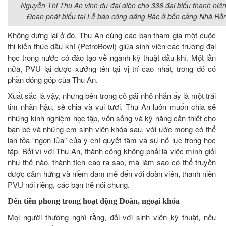
Nguyễn Thị Thu An vinh dự đại diện cho 336 đại biểu thanh niên
Đoàn phát biểu tại Lễ báo công dâng Bác ở bến cảng Nhà Rồn
Không dừng lại ở đó, Thu An cùng các bạn tham gia một cuộc
thi kiến thức dầu khí (PetroBowl) giữa sinh viên các trường đại
học trong nước có đào tạo về ngành kỹ thuật dầu khí. Một lần
nữa, PVU lại được xướng tên tại vị trí cao nhất, trong đó có
phần đóng góp của Thu An.
Xuất sắc là vậy, nhưng bên trong cô gái nhỏ nhắn ấy là một trái
tim nhân hậu, sẻ chia và vui tươi. Thu An luôn muốn chia sẻ
những kinh nghiệm học tập, vốn sống và kỹ năng cần thiết cho
bạn bè và những em sinh viên khóa sau, với ước mong có thể
lan tỏa “ngọn lửa” của ý chí quyết tâm và sự nỗ lực trong học
tập. Bởi vì với Thu An, thành công không phải là việc mình giỏi
như thế nào, thành tích cao ra sao, mà làm sao có thể truyền
được cảm hứng và niềm đam mê đến với đoàn viên, thanh niên
PVU nói riêng, các bạn trẻ nói chung.
Đến tiên phong trong hoạt động Đoàn, ngoại khóa
Mọi người thường nghĩ rằng, đối với sinh viên kỹ thuật, nếu