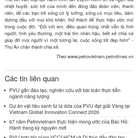
nhiệt huyết, sức trẻ của mình đến đông đảo đoàn viên, thanh
niên, để các bạn trẻ sống có lý tưởng, sống có mục tiêu, dám
đương đầu với mọi khó khăn, thử thách để thực hiện ước mơ
trong cuộc đời. “Đối với em, điều quan trọng nhất vẫn là tình
người, tình yêu thương, một trái tim nhân hậu, biết sẻ chia và
giúp đỡ mọi người vì một tương lai, cuộc sống tốt đẹp hơn!” -
Thu An chân thành chia sẻ.
Theo www.petrovietnam.petrotimes.vn
Các tin liên quan
PVU gắn đào tạo, nghiên cứu với bài toán thực tiễn
ngành năng lượng
Dự án vật liệu xanh từ lá dứa của PVU đạt giải Vàng tại
Vietnam Global Innovation Connect 2026
67 năm Petrovietnam thực hiện mong ước của Bác Hồ:
Hành trang kỷ nguyên mới
PVU hợp tác cùng VCCI-HCM và DI thúc đẩy đào tạo