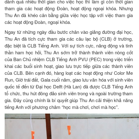
dành quá nhiều thời gian cho việc học thì làm gì còn thời gian
tham gia các hoạt động Đoàn, hoạt động ngoại khóa. Nhưng
Thu An đã khéo cân bằng giữa việc học tập với việc tham gia
các hoạt động Đoàn, ngoại khóa.
Ngay từ những ngày đầu bước chân vào giảng đường đại học,
Thu An đã tích cực tham gia các câu lạc bộ (CLB) ở trường,
đặc biệt là CLB Tiếng Anh. Với sự tích cực, năng động và tinh
thần ham học hỏi, Thu An sớm trở thành thành viên nòng cốt
của Ban Chủ nhiệm CLB Tiếng Anh PVU (PEC) trong việc triển
khai các buổi sinh hoạt, giao lưu trực tiếp giữa các thành viên
của CLB. Bên cạnh đó, hàng loạt các hoạt động như Color Me
Run, Giờ trái đất, Gala cuối năm, giao lưu văn hóa với sinh viên
quốc tế đến từ Đại học Delft (Hà Lan) đã được CLB Tiếng Anh
tổ chức, thu hút đông đảo sinh viên trong và ngoài trường tham
gia. Đây cũng chính là bí quyết giúp Thu An cải thiện khả năng
tiếng Anh với phương châm “học mà chơi, chơi mà học”.