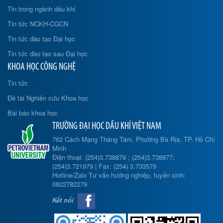
Tin trong ngành dầu khí
Tin tức NCKH-CGCN
Tin tức đào tạo Đại học
Tin tức đào tạo sau Đại học
KHOA HỌC CÔNG NGHỆ
Tin tức
Đề tài Nghiên cứu Khoa học
Bài báo khoa học
TRƯỜNG ĐẠI HỌC DẦU KHÍ VIỆT NAM
762 Cách Mạng Tháng Tám, Phường Bà Rịa, TP. Hồ Chí
Minh
Điện thoại: (254)3.738879 ; (254)3.738877;
(254)3.721979 | Fax: (254) 3.733579
Hotline/Zalo Tư vấn hướng nghiệp, tuyển sinh:
0822782279
Kết nối