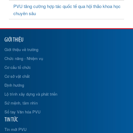
PVU tăng cường hợp tác quốc tế qua hội thảo khoa học
chuyên sâu
GIỚI THIỆU
Giới thiệu về trường
Chức năng - Nhiệm vụ
Cơ cấu tổ chức
Cơ sở vật chất
Định hướng
Lộ trình xây dựng và phát triển
Sứ mệnh, tầm nhìn
Sổ tay Văn hóa PVU
TIN TỨC
Tin mới PVU