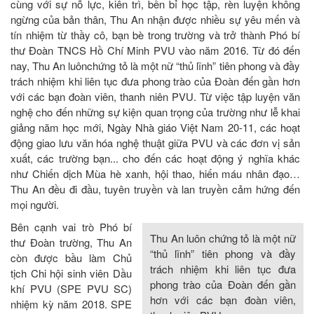
cùng với sự nỗ lực, kiên trì, bền bỉ học tập, rèn luyện không
ngừng của bản thân, Thu An nhận được nhiều sự yêu mến và
tín nhiệm từ thầy cô, bạn bè trong trường và trở thành Phó bí
thư Đoàn TNCS Hồ Chí Minh PVU vào năm 2016. Từ đó đến
nay, Thu An luônchứng tỏ là một nữ “thủ lĩnh” tiên phong và đầy
trách nhiệm khi liên tục đưa phong trào của Đoàn đến gần hơn
với các bạn đoàn viên, thanh niên PVU. Từ việc tập luyện văn
nghệ cho đến những sự kiện quan trọng của trường như lễ khai
giảng năm học mới, Ngày Nhà giáo Việt Nam 20-11, các hoạt
động giao lưu văn hóa nghệ thuật giữa PVU và các đơn vị sản
xuất, các trường bạn... cho đến các hoạt động ý nghĩa khác
như Chiến dịch Mùa hè xanh, hội thao, hiến máu nhân đạo…
Thu An đều đi đầu, tuyên truyền và lan truyền cảm hứng đến
mọi người.
Bên cạnh vai trò Phó bí
Thu An luôn chứng tỏ là một nữ
thư Đoàn trường, Thu An
“thủ lĩnh” tiên phong và đầy
còn được bầu làm Chủ
trách nhiệm khi liên tục đưa
tịch Chi hội sinh viên Dầu
phong trào của Đoàn đến gần
khí PVU (SPE PVU SC)
hơn với các bạn đoàn viên,
nhiệm kỳ năm 2018. SPE