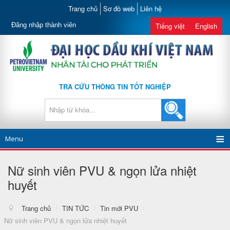
Trang chủ
Sơ đồ web
Liên hệ
Đăng nhập thành viên
Tiếng việt
English
TRA CỨU THÔNG TIN TỐT NGHIỆP
Menu
Nữ sinh viên PVU & ngọn lửa nhiệt
huyết
Trang chủ
/
TIN TỨC
/
Tin mới PVU
/
Nữ sinh viên PVU & ngọn lửa nhiệt huyết