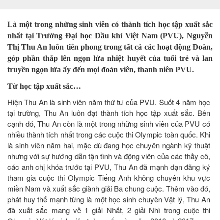
Là một trong những sinh viên có thành tích học tập xuất sắc
nhất tại Trường Đại học Dầu khí Việt Nam (PVU), Nguyễn
Thị Thu An luôn tiên phong trong tất cả các hoạt động Đoàn,
góp phần thắp lên ngọn lửa nhiệt huyết của tuổi trẻ và lan
truyền ngọn lửa ấy đến mọi đoàn viên, thanh niên PVU.
Từ học tập xuất sắc…
Hiện Thu An là sinh viên năm thứ tư của PVU. Suốt 4 năm học
tại trường, Thu An luôn đạt thành tích học tập xuất sắc. Bên
cạnh đó, Thu An còn là một trong những sinh viên của PVU có
nhiều thành tích nhất trong các cuộc thi Olympic toàn quốc. Khi
là sinh viên năm hai, mặc dù đang học chuyên ngành kỹ thuật
nhưng với sự hướng dẫn tận tình và động viên của các thầy cô,
các anh chị khóa trước tại PVU, Thu An đã mạnh dạn đăng ký
tham gia cuộc thi Olympic Tiếng Anh không chuyên khu vực
miền Nam và xuất sắc giành giải Ba chung cuộc. Thêm vào đó,
phát huy thế mạnh từng là một học sinh chuyên Vật lý, Thu An
đã xuất sắc mang về 1 giải Nhất, 2 giải Nhì trong cuộc thi