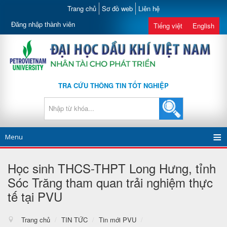
Trang chủ
Sơ đồ web
Liên hệ
Đăng nhập thành viên
Tiếng việt
English
TRA CỨU THÔNG TIN TỐT NGHIỆP
Menu
Học sinh THCS-THPT Long Hưng, tỉnh
Sóc Trăng tham quan trải nghiệm thực
tế tại PVU
Trang chủ
/
TIN TỨC
/
Tin mới PVU
/