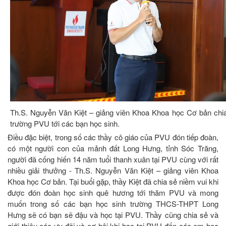
Th.S. Nguyễn Văn Kiệt – giảng viên Khoa Khoa học Cơ bản chia 
trường PVU tới các bạn học sinh.
Điều đặc biệt, trong số các thầy cô giáo của PVU đón tiếp đoàn,
có một người con của mảnh đất Long Hưng, tỉnh Sóc Trăng,
người đã cống hiến 14 năm tuổi thanh xuân tại PVU cùng với rất
nhiều giải thưởng - Th.S. Nguyễn Văn Kiệt – giảng viên Khoa
Khoa học Cơ bản. Tại buổi gặp, thầy Kiệt đã chia sẻ niềm vui khi
được đón đoàn học sinh quê hương tới thăm PVU và mong
muốn trong số các bạn học sinh trường THCS-THPT Long
Hưng sẽ có bạn sẽ đậu và học tại PVU. Thầy cũng chia sẻ và
giới thiệu các ưu đãi và cơ hội khi học tại PVU đến các em học