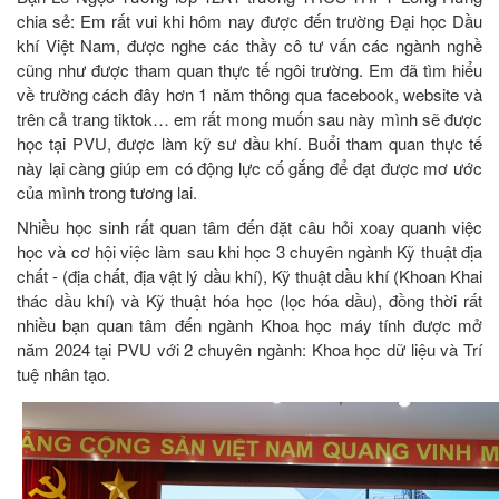
chia sẻ: Em rất vui khi hôm nay được đến trường Đại học Dầu
khí Việt Nam, được nghe các thầy cô tư vấn các ngành nghề
cũng như được tham quan thực tế ngôi trường. Em đã tìm hiểu
về trường cách đây hơn 1 năm thông qua facebook, website và
trên cả trang tiktok… em rất mong muốn sau này mình sẽ được
học tại PVU, được làm kỹ sư dầu khí. Buổi tham quan thực tế
này lại càng giúp em có động lực cố gắng để đạt được mơ ước
của mình trong tương lai.
Nhiều học sinh rất quan tâm đến đặt câu hỏi xoay quanh việc
học và cơ hội việc làm sau khi học 3 chuyên ngành Kỹ thuật địa
chất - (địa chất, địa vật lý dầu khí), Kỹ thuật dầu khí (Khoan Khai
thác dầu khí) và Kỹ thuật hóa học (lọc hóa dầu), đồng thời rất
nhiều bạn quan tâm đến ngành Khoa học máy tính được mở
năm 2024 tại PVU với 2 chuyên ngành: Khoa học dữ liệu và Trí
tuệ nhân tạo.