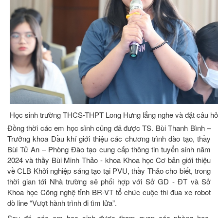
Học sinh trường THCS-THPT Long Hưng lắng nghe và đặt câu hỏi
Đồng thời các em học sĩnh cũng đã được TS. Bùi Thanh Bình –
Trưởng khoa Dầu khí giới thiệu các chương trình đào tạo, thầy
Bùi Tử An – Phòng Đào tạo cung cấp thông tin tuyển sinh năm
2024 và thầy Bùi Minh Thảo - khoa Khoa học Cơ bản giới thiệu
về CLB Khởi nghiệp sáng tạo tại PVU, thầy Thảo cho biết, trong
thời gian tới Nhà trường sẽ phối hợp với Sở GD - ĐT và Sở
Khoa học Công nghệ tỉnh BR-VT tổ chức cuộc thi đua xe robot
dò line “Vượt hành trình đi tìm lửa”.
Sau đó, các em học sinh được tham quan các phòng học,