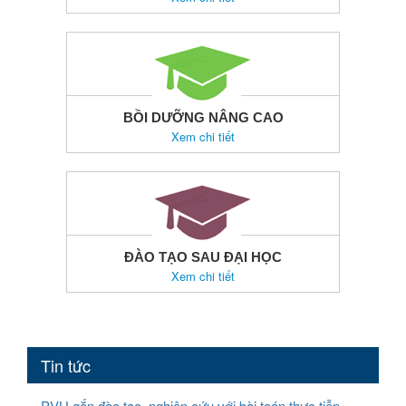
BỒI DƯỠNG NÂNG CAO
Xem chi tiết
ĐÀO TẠO SAU ĐẠI HỌC
Xem chi tiết
Tin tức
PVU gắn đào tạo, nghiên cứu với bài toán thực tiễn