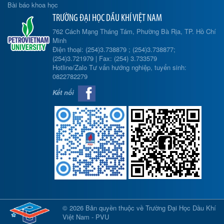
Bài báo khoa học
TRƯỜNG ĐẠI HỌC DẦU KHÍ VIỆT NAM
762 Cách Mạng Tháng Tám, Phường Bà Rịa, TP. Hồ Chí
Minh
Điện thoại: (254)3.738879 ; (254)3.738877;
(254)3.721979 | Fax: (254) 3.733579
Hotline/Zalo Tư vấn hướng nghiệp, tuyển sinh:
0822782279
Kết nối
© 2026 Bản quyền thuộc về Trường Đại Học Dầu Khí
Việt Nam - PVU