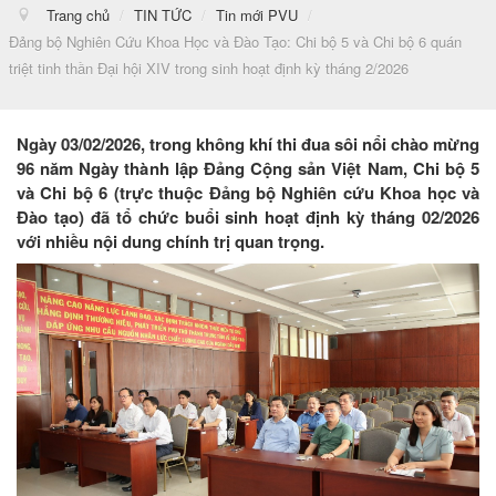
Trang chủ
/
TIN TỨC
/
Tin mới PVU
/
Đảng bộ Nghiên Cứu Khoa Học và Đào Tạo: Chi bộ 5 và Chi bộ 6 quán
triệt tinh thần Đại hội XIV trong sinh hoạt định kỳ tháng 2/2026
Ngày 03/02/2026, trong không khí thi đua sôi nổi chào mừng
96 năm Ngày thành lập Đảng Cộng sản Việt Nam, Chi bộ 5
và Chi bộ 6 (trực thuộc Đảng bộ Nghiên cứu Khoa học và
Đào tạo) đã tổ chức buổi sinh hoạt định kỳ tháng 02/2026
với nhiều nội dung chính trị quan trọng.