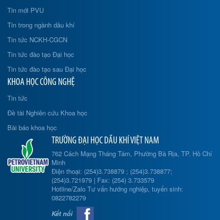
Tin mới PVU
Tin trong ngành dầu khí
Tin tức NCKH-CGCN
Tin tức đào tạo Đại học
Tin tức đào tạo sau Đại học
KHOA HỌC CÔNG NGHỆ
Tin tức
Đề tài Nghiên cứu Khoa học
Bài báo khoa học
TRƯỜNG ĐẠI HỌC DẦU KHÍ VIỆT NAM
762 Cách Mạng Tháng Tám, Phường Bà Rịa, TP. Hồ Chí
Minh
Điện thoại: (254)3.738879 ; (254)3.738877;
(254)3.721979 | Fax: (254) 3.733579
Hotline/Zalo Tư vấn hướng nghiệp, tuyển sinh:
0822782279
Kết nối