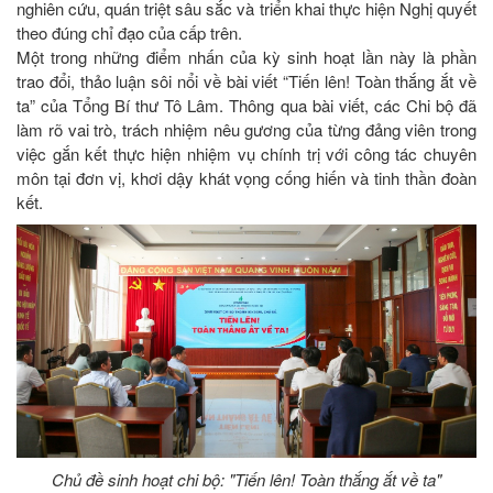
nghiên cứu, quán triệt sâu sắc và triển khai thực hiện Nghị quyết
theo đúng chỉ đạo của cấp trên.
Một trong những điểm nhấn của kỳ sinh hoạt lần này là phần
trao đổi, thảo luận sôi nổi về bài viết “Tiến lên! Toàn thắng ắt về
ta” của Tổng Bí thư Tô Lâm. Thông qua bài viết, các Chi bộ đã
làm rõ vai trò, trách nhiệm nêu gương của từng đảng viên trong
việc gắn kết thực hiện nhiệm vụ chính trị với công tác chuyên
môn tại đơn vị, khơi dậy khát vọng cống hiến và tinh thần đoàn
kết.
Chủ đề sinh hoạt chi bộ: "Tiến lên! Toàn thắng ắt về ta"