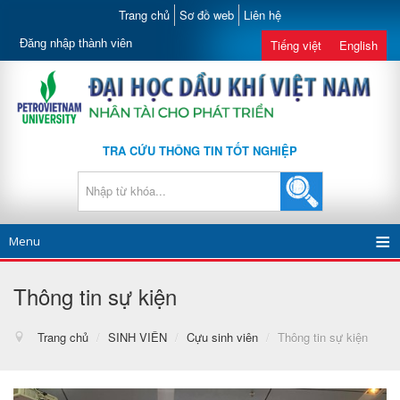
Trang chủ
Sơ đồ web
Liên hệ
Đăng nhập thành viên
Tiếng việt
English
TRA CỨU THÔNG TIN TỐT NGHIỆP
Menu
Thông tin sự kiện
Trang chủ
/
SINH VIÊN
/
Cựu sinh viên
/
Thông tin sự kiện