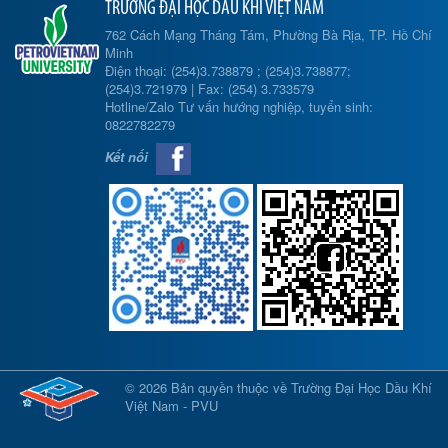
TRƯỜNG ĐẠI HỌC DẦU KHÍ VIỆT NAM
762 Cách Mạng Tháng Tám, Phường Bà Rịa, TP. Hồ Chí
Minh
Điện thoại: (254)3.738879 ; (254)3.738877;
(254)3.721979 | Fax: (254) 3.733579
Hotline/Zalo Tư vấn hướng nghiệp, tuyển sinh:
0822782279
Kết nối
© 2026 Bản quyền thuộc về Trường Đại Học Dầu Khí
Việt Nam - PVU