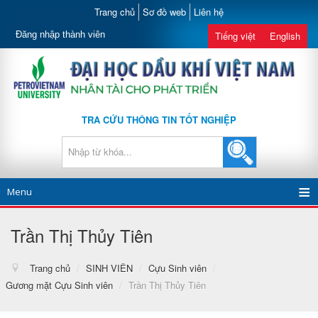
Trang chủ
Sơ đồ web
Liên hệ
Đăng nhập thành viên
Tiếng việt
English
TRA CỨU THÔNG TIN TỐT NGHIỆP
Menu
Trần Thị Thủy Tiên
Trang chủ
/
SINH VIÊN
/
Cựu Sinh viên
/
Gương mặt Cựu Sinh viên
/
Trần Thị Thủy Tiên