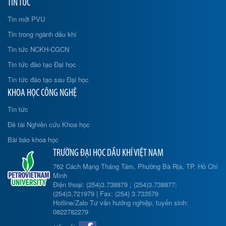
TIN TỨC
Tin mới PVU
Tin trong ngành dầu khí
Tin tức NCKH-CGCN
Tin tức đào tạo Đại học
Tin tức đào tạo sau Đại học
KHOA HỌC CÔNG NGHỆ
Tin tức
Đề tài Nghiên cứu Khoa học
Bài báo khoa học
TRƯỜNG ĐẠI HỌC DẦU KHÍ VIỆT NAM
762 Cách Mạng Tháng Tám, Phường Bà Rịa, TP. Hồ Chí
Minh
Điện thoại: (254)3.738879 ; (254)3.738877;
(254)3.721979 | Fax: (254) 3.733579
Hotline/Zalo Tư vấn hướng nghiệp, tuyển sinh:
0822782279