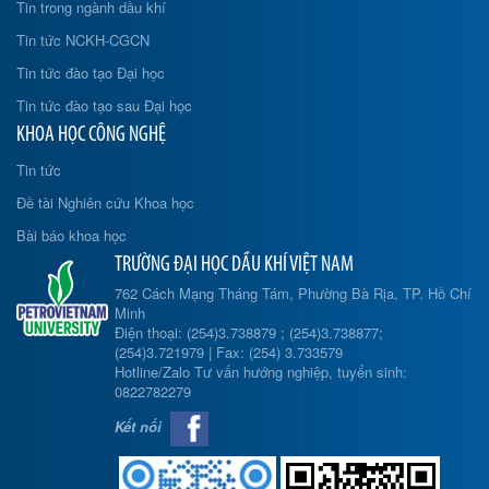
Tin trong ngành dầu khí
Tin tức NCKH-CGCN
Tin tức đào tạo Đại học
Tin tức đào tạo sau Đại học
KHOA HỌC CÔNG NGHỆ
Tin tức
Đề tài Nghiên cứu Khoa học
Bài báo khoa học
TRƯỜNG ĐẠI HỌC DẦU KHÍ VIỆT NAM
762 Cách Mạng Tháng Tám, Phường Bà Rịa, TP. Hồ Chí
Minh
Điện thoại: (254)3.738879 ; (254)3.738877;
(254)3.721979 | Fax: (254) 3.733579
Hotline/Zalo Tư vấn hướng nghiệp, tuyển sinh:
0822782279
Kết nối