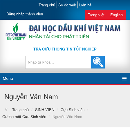
Trang chủ
Sơ đồ web
Liên hệ
Đăng nhập thành viên
Tiếng việt
English
TRA CỨU THÔNG TIN TỐT NGHIỆP
Menu
Nguyễn Văn Nam
Trang chủ
/
SINH VIÊN
/
Cựu Sinh viên
/
Gương mặt Cựu Sinh viên
/
Nguyễn Văn Nam