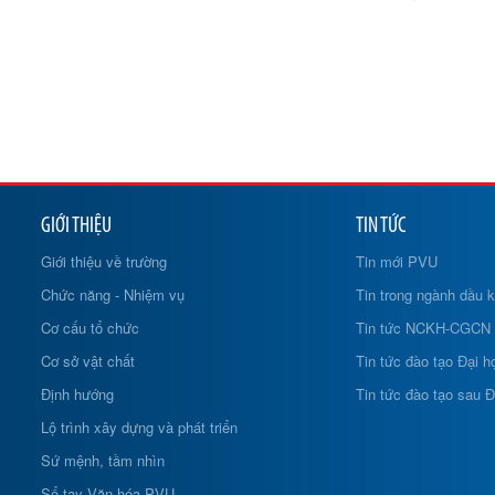
GIỚI THIỆU
TIN TỨC
Giới thiệu về trường
Tin mới PVU
Chức năng - Nhiệm vụ
Tin trong ngành dầu k
Cơ cấu tổ chức
Tin tức NCKH-CGCN
Cơ sở vật chất
Tin tức đào tạo Đại h
Định hướng
Tin tức đào tạo sau Đ
Lộ trình xây dựng và phát triển
Sứ mệnh, tầm nhìn
Sổ tay Văn hóa PVU