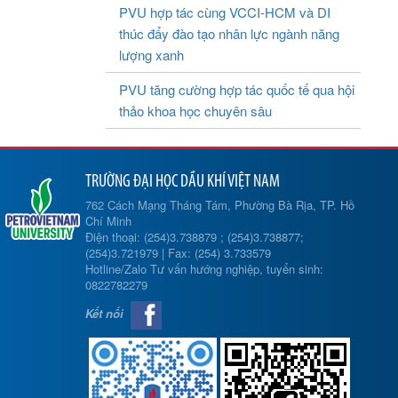
PVU hợp tác cùng VCCI-HCM và DI
thúc đẩy đào tạo nhân lực ngành năng
lượng xanh
PVU tăng cường hợp tác quốc tế qua hội
thảo khoa học chuyên sâu
TRƯỜNG ĐẠI HỌC DẦU KHÍ VIỆT NAM
762 Cách Mạng Tháng Tám, Phường Bà Rịa, TP. Hồ
Chí Minh
Điện thoại: (254)3.738879 ; (254)3.738877;
(254)3.721979 | Fax: (254) 3.733579
Hotline/Zalo Tư vấn hướng nghiệp, tuyển sinh:
0822782279
Kết nối