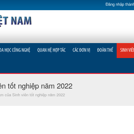
Đăng nhập thành
OA HỌC CÔNG NGHỆ
QUAN HỆ HỢP TÁC
CÁC ĐƠN VỊ
ĐOÀN THỂ
SINH VIÊ
iên tốt nghiệp năm 2022
àm của Sinh viên tốt nghiệp năm 2022