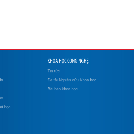
KHOA HỌC CÔNG NGHỆ
Tin tức
hí
Đề tài Nghiên cứu Khoa học
Bài báo khoa học
ọc
ại học