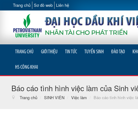
Trang chủ
Sơ đồ web
Liên hệ
TRANG CHỦ
GIỚI THIỆU
TIN TỨC
TUYỂN SINH
ĐÀO TẠO
KH
HS CÔNG KHAI
Báo cáo tình hình việc làm của Sinh v
Trang chủ
/
SINH VIÊN
/
Việc làm
/
Báo cáo tình hình việc l