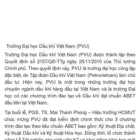
Trường Đại học Dầu khí Việt Nam (PVU)
Trường Đại học Dầu khí Việt Nam (PVU) được thành lập theo
Quyết định số 2157/QĐ-TTg ngày 25/11/2010 của Thủ tướng
Chính phủ. Theo quyết định này, PVU là trường đại học công lập
đặc biệt, do Tập đoàn Dầu khí Việt Nam (Petrovietnam) làm chủ
đầu tư. Hiện nay, PVU là một trong những trường đại học
chuyên ngành dầu khí hàng đầu tại Việt Nam và là trường Đại
học có các chương trình đào tạo về Dầu khí đạt chuẩn ABET
đầu tiên tại Việt Nam.
Tại buổi lễ, PGS. TS. Mai Thanh Phong – Hiệu trưởng HCMUT
chúc mừng PVU đã đạt kiểm định chính thức cho 3 chương
trình đào tạo theo tiêu chuẩn ABET bao gồm: Kỹ thuật Địa chất,
Kỹ thuật Dầu khí và Kỹ thuật Hóa học. Đồng thời, tổ chức thành
công Lễ Tốt nghiệp cho sinh viên K7 và khai giảng năm học mới