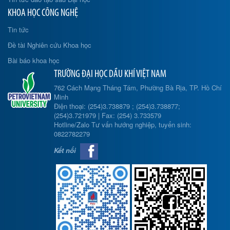
KHOA HỌC CÔNG NGHỆ
Tin tức
Đề tài Nghiên cứu Khoa học
Bài báo khoa học
TRƯỜNG ĐẠI HỌC DẦU KHÍ VIỆT NAM
762 Cách Mạng Tháng Tám, Phường Bà Rịa, TP. Hồ Chí
Minh
Điện thoại: (254)3.738879 ; (254)3.738877;
(254)3.721979 | Fax: (254) 3.733579
Hotline/Zalo Tư vấn hướng nghiệp, tuyển sinh:
0822782279
Kết nối