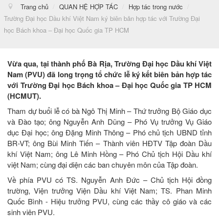
Trang chủ
/
QUAN HỆ HỢP TÁC
/
Hợp tác trong nước
/
Trường Đại học Dầu khí Việt Nam ký biên bản hợp tác với Trường Đại
học Bách khoa – Đại học Quốc gia TP HCM
Vừa qua, tại thành phố Bà Rịa, Trường Đại học Dầu khí Việt
Nam (PVU) đã long trọng tổ chức lễ ký kết biên bản hợp tác
với Trường Đại học Bách khoa – Đại học Quốc gia TP HCM
(HCMUT).
Tham dự buổi lễ có bà Ngô Thị Minh – Thứ trưởng Bộ Giáo dục
và Đào tạo; ông Nguyễn Anh Dũng – Phó Vụ trưởng Vụ Giáo
dục Đại học; ông Đặng Minh Thông – Phó chủ tịch UBND tỉnh
BR-VT; ông Bùi Minh Tiến – Thành viên HĐTV Tập đoàn Dầu
khí Việt Nam; ông Lê Minh Hồng – Phó Chủ tịch Hội Dầu khí
việt Nam; cùng đại diện các ban chuyên môn của Tập đoàn.
Về phía PVU có TS. Nguyễn Anh Đức – Chủ tịch Hội đồng
trường, Viện trưởng Viện Dầu khí Việt Nam; TS. Phan Minh
Quốc Bình - Hiệu trưởng PVU, cùng các thầy cô giáo và các
sinh viên PVU.