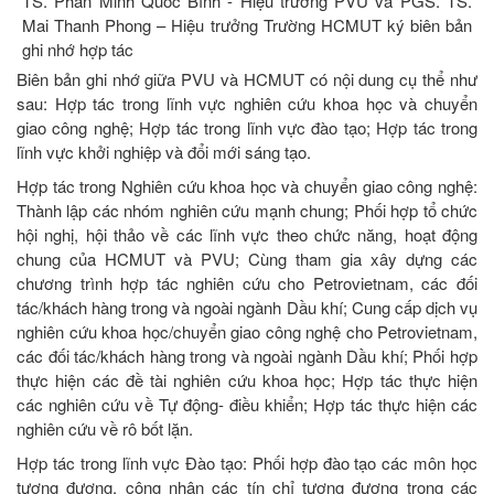
TS. Phan Minh Quốc Bình - Hiệu trưởng PVU và PGS. TS.
Mai Thanh Phong – Hiệu trưởng Trường HCMUT ký biên bản
ghi nhớ hợp tác
Biên bản ghi nhớ giữa PVU và HCMUT có nội dung cụ thể như
sau: Hợp tác trong lĩnh vực nghiên cứu khoa học và chuyển
giao công nghệ; Hợp tác trong lĩnh vực đào tạo; Hợp tác trong
lĩnh vực khởi nghiệp và đổi mới sáng tạo.
Hợp tác trong Nghiên cứu khoa học và chuyển giao công nghệ:
Thành lập các nhóm nghiên cứu mạnh chung; Phối hợp tổ chức
hội nghị, hội thảo về các lĩnh vực theo chức năng, hoạt động
chung của HCMUT và PVU; Cùng tham gia xây dựng các
chương trình hợp tác nghiên cứu cho Petrovietnam, các đối
tác/khách hàng trong và ngoài ngành Dầu khí; Cung cấp dịch vụ
nghiên cứu khoa học/chuyển giao công nghệ cho Petrovietnam,
các đối tác/khách hàng trong và ngoài ngành Dầu khí; Phối hợp
thực hiện các đề tài nghiên cứu khoa học; Hợp tác thực hiện
các nghiên cứu về Tự động- điều khiển; Hợp tác thực hiện các
nghiên cứu về rô bốt lặn.
Hợp tác trong lĩnh vực Đào tạo: Phối hợp đào tạo các môn học
tương đương, công nhận các tín chỉ tương đương trong các