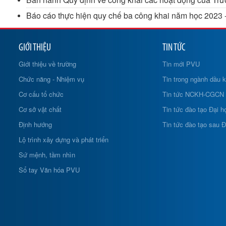
Báo cáo thực hiện quy chế ba công khai năm học 2023 
GIỚI THIỆU
TIN TỨC
Giới thiệu về trường
Tin mới PVU
Chức năng - Nhiệm vụ
Tin trong ngành dầu k
Cơ cấu tổ chức
Tin tức NCKH-CGCN
Cơ sở vật chất
Tin tức đào tạo Đại h
Định hướng
Tin tức đào tạo sau Đ
Lộ trình xây dựng và phát triển
Sứ mệnh, tầm nhìn
Sổ tay Văn hóa PVU