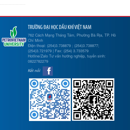
TRƯỜNG ĐẠI HỌC DẦU KHÍ VIỆT NAM
762 Cách Mạng Tháng Tám, Phường Bà Rịa, TP. Hồ
Chí Minh
Điện thoại: (254)3.738879 ; (254)3.738877;
(254)3.721979 | Fax: (254) 3.733579
Hotline/Zalo Tư vấn hướng nghiệp, tuyển sinh:
0822782279
Kết nối