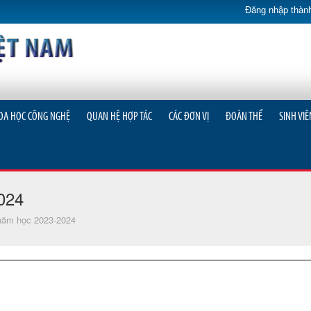
Đăng nhập thành
OA HỌC CÔNG NGHỆ
QUAN HỆ HỢP TÁC
CÁC ĐƠN VỊ
ĐOÀN THỂ
SINH VIÊ
024
năm học 2023-2024