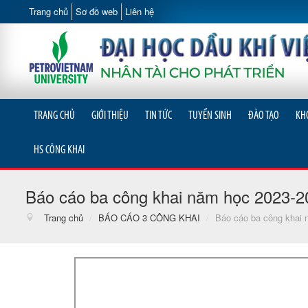
Trang chủ
Sơ đồ web
Liên hệ
TRANG CHỦ
GIỚI THIỆU
TIN TỨC
TUYỂN SINH
ĐÀO TẠO
KH
HS CÔNG KHAI
Báo cáo ba công khai năm học 2023-2
Trang chủ
/
BÁO CÁO 3 CÔNG KHAI
/
Báo cáo ba công khai 