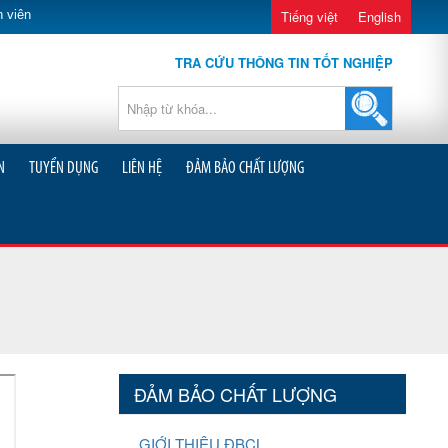
 viên
Tiếng việt
English
TRA CỨU THÔNG TIN TỐT NGHIỆP
N
TUYỂN DỤNG
LIÊN HỆ
ĐẢM BẢO CHẤT LƯỢNG
ĐẢM BẢO CHẤT LƯỢNG
GIỚI THIỆU ĐBCL