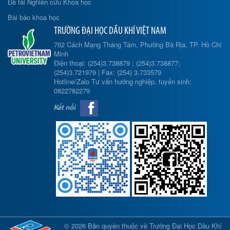
Đề tài Nghiên cứu Khoa học
Bài báo khoa học
TRƯỜNG ĐẠI HỌC DẦU KHÍ VIỆT NAM
762 Cách Mạng Tháng Tám, Phường Bà Rịa, TP. Hồ Chí
Minh
Điện thoại: (254)3.738879 ; (254)3.738877;
(254)3.721979 | Fax: (254) 3.733579
Hotline/Zalo Tư vấn hướng nghiệp, tuyển sinh:
0822782279
Kết nối
© 2026 Bản quyền thuộc về Trường Đại Học Dầu Khí