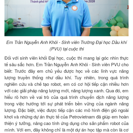
Em Trần Nguyễn Anh Khôi - Sinh viên Trường Đại học Dầu khí
(PVU) tại cuộc thi
Đối với sinh viên khối Đại học, cuộc thi mang lại góc nhìn thực
tế sâu sắc hơn. Em Trần Nguyễn Anh Khôi - Sinh viên PVU cho
biết: Trước đây em chủ yếu được học về các lĩnh vực năng
lượng truyền thống như dầu khí. Tuy nhiên, trong quá trình
nghiên cứu và chế tạo robot, em có cơ hội tiếp cận nhiều hơn
với các giải pháp năng lượng mới, năng lượng xanh. Qua đó, em
hiểu rõ hơn về vai trò của quá trình chuyển dịch năng lượng
trong việc hướng tới sự phát triển bền vững của ngành năng
lượng. Đặc biệt, việc được tiếp cận các mô hình điện gió ngoài
khơi và những dự án thực tế của Petrovietnam đã giúp em hoàn
thiện ý tưởng, nâng cao tính ứng dụng cho sản phẩm robot của
mình. Với em, đây không chỉ là một dự án học tập mà còn là cơ