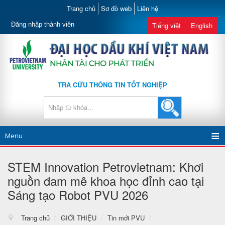
Trang chủ
Sơ đồ web
Liên hệ
Đăng nhập thành viên
Tiếng việt
English
TRA CỨU THÔNG TIN TỐT NGHIỆP
Menu
STEM Innovation Petrovietnam: Khơi
nguồn đam mê khoa học đỉnh cao tại
Sáng tạo Robot PVU 2026
Trang chủ
/
GIỚI THIỆU
/
Tin mới PVU
/