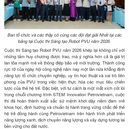
Ban tổ chức và các thầy cô cùng các đội đạt giải Nhất tại các
bảng tại Cuộc thi Sáng tạo Robot PVU năm 2026.
Cuộc thi Sáng tạo Robot PVU năm 2026 khép lại không chỉ với
những tấm huy chương được trao, mà ý nghĩa hơn cả là giá trị
lan tỏa mạnh mẽ về thông điệp bảo vệ môi trường. Thành công
rực rỡ của ngày hội công nghệ năm nay một lần nữa khẳng định
năng lực tổ chức chuyên nghiệp, uy tín học thuật và vai trò tiên
phong của PVU trong việc hiện thực hóa các mục tiêu chiến
lược của thế hệ trẻ. Đặc biệt, với tư cách là một mắt xích cốt lõi
trong chuỗi chương trình STEM Innovation Petrovietnam, cuộc
thi đã hoàn thành xuất sắc sứ mệnh khơi dậy niềm đam mê
khoa học, định hướng và chuẩn bị hành trang vững chắc để thế
hệ trẻ đồng hành cùng Petrovietnam trên hành trình phát triển
năng lượng xanh, dịch chuyển năng lượng và xây dựng tương lai
bền vững cho đất nước.