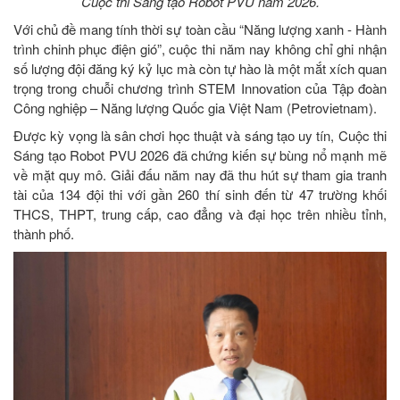
Cuộc thi Sáng tạo Robot PVU năm 2026.
Với chủ đề mang tính thời sự toàn cầu “Năng lượng xanh - Hành
trình chinh phục điện gió”, cuộc thi năm nay không chỉ ghi nhận
số lượng đội đăng ký kỷ lục mà còn tự hào là một mắt xích quan
trọng trong chuỗi chương trình STEM Innovation của Tập đoàn
Công nghiệp – Năng lượng Quốc gia Việt Nam (Petrovietnam).
Được kỳ vọng là sân chơi học thuật và sáng tạo uy tín, Cuộc thi
Sáng tạo Robot PVU 2026 đã chứng kiến sự bùng nổ mạnh mẽ
về mặt quy mô. Giải đấu năm nay đã thu hút sự tham gia tranh
tài của 134 đội thi với gần 260 thí sinh đến từ 47 trường khối
THCS, THPT, trung cấp, cao đẳng và đại học trên nhiều tỉnh,
thành phố.