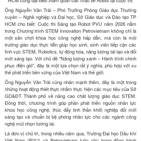
HCM cùng đại biểu tham quan các mẫu xe Robot tại cuộc thi.
Ông Nguyễn Văn Trãi – Phó Trưởng Phòng Giáo dục Thường
xuyên – Nghề nghiệp và Đại học, Sở Giáo dục và Đào tạo TP
HCM cho biết: Cuộc thi Sáng tạo Robot PVU năm 2026 nằm
trong Chương trình STEM Innovation Petrovietnam không chỉ là
một sân chơi khoa học công nghệ hấp dẫn, mà còn là môi
trường giáo dục thực tiễn giúp học sinh, sinh viên tiếp cận các
lĩnh vực STEM, Robotics, tự động hóa, năng lượng tái tạo và đổi
mới sáng tạo. Với chủ đề "Năng lượng xanh – Hành trình chinh
phục điện gió", đây là một lựa chọn rất ý nghĩa, phù hợp với xu
thế phát triển bền vững của Việt Nam và thế giới.
Ông Nguyễn Văn Trãi cũng nhấn mạnh thêm, đây là một trong
những hoạt động thiết thực nhằm thực hiện các mục tiêu của Sở
GD&ĐT Thành phố về nâng cao chất lượng giáo dục STEM.
Đồng thời, chương trình góp phần phát triển nguồn nhân lực
khoa học công nghệ, thúc đẩy tinh thần khởi nghiệp đổi mới
sáng tạo và chuẩn bị bệ phóng nhân lực cho các ngành công
nghệ mũi nhọn tương lai.
Là đơn vị chủ trì, trong nhiều năm qua, Trường Đại học Dầu khí
Việt Nam (PVU) và Petrovietnam luôn chú trọng đồng hành