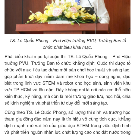
TS. Lê Quốc Phong – Phó Hiệu trưởng PVU, Trưởng Ban tổ
chức phát biểu khai mạc.
Phát biểu khai mạc tại cuộc thi, TS. Lê Quốc Phong – Phó Hiệu
trưởng PVU, Trưởng Ban tổ chức khẳng định: Cuộc thi được tổ
chức với mục tiêu tạo dựng một sân chơi học thuật và sáng tạo,
góp phần khơi dậy niềm đam mê khoa học – công nghệ, đặc
biệt trong lĩnh vực STEM và robot cho học sinh, sinh viên khu
vực TP HCM và lân cận. Đây không chỉ là nơi các em thể hiện
kiến thức, kỹ năng, mà còn là môi trường giao lưu, học hỏi, chia
sẻ kinh nghiệm và phát triển tư duy đổi mới sáng tạo.
Cũng theo TS. Lê Quốc Phong, số lượng thí sinh và trường học
tham gia đông đảo năm nay là tín hiệu vô cùng tích cực, khẳng
định mạnh mẽ vai trò của giáo dục STEM trong việc định hình
và phát triển nguồn nhân lực chất lượng cao cho đất nước trong