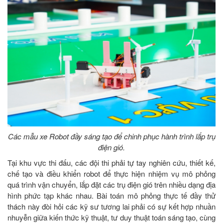
Các mẫu xe Robot đầy sáng tạo để chinh phục hành trình lắp trụ
điện gió.
Tại khu vực thi đấu, các đội thi phải tự tay nghiên cứu, thiết kế,
chế tạo và điều khiển robot để thực hiện nhiệm vụ mô phỏng
quá trình vận chuyển, lắp đặt các trụ điện gió trên nhiều dạng địa
hình phức tạp khác nhau. Bài toán mô phỏng thực tế đầy thử
thách này đòi hỏi các kỹ sư tương lai phải có sự kết hợp nhuần
nhuyễn giữa kiến thức kỹ thuật, tư duy thuật toán sáng tạo, cùng