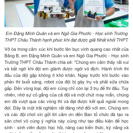
Em Đặng Minh Quân và em Ngô Gia Phước - Học sinh Trường
THPT Châu Thành hạnh phúc khi đạt được giải Nhất khối THPT.
Vỡ òa trong cảm xúc khi bước lên bục vinh quang cao nhất của
Bảng B, em Đặng Minh Quân và em Ngô Gia Phước - Học sinh
Trường THPT Châu Thành chia sẻ: "Chúng em cảm thấy rất vui
và bất ngờ khi đội em giành được ngôi vô địch. Hành trình thi
đấu của đội gặp không ít khó khăn. Ngay trước khi bước vào
phần thi buổi sáng, robot của đội bị gãy trụ và phải sửa chữa
gấp. Đến vòng loại, đội em cũng chỉ còn lại 3 trụ để thi đấu. Tuy
nhiên, nhờ sự cố gắng của cả đội và một chút may mắn, chúng
em đã vượt qua các vòng thi và đạt được kết quả ngoài mong
đợi. Đây là một trải nghiệm rất đáng nhớ đối với em. Chúng em
và các đội chơi xin gửi lời cảm ơn đến Ban tổ chức đã tạo ra
sân chơi vô cùng ý nghĩa này cũng như tạo điều kiện để học
sinh - sinh viên được học hỏi, nâng cao kiến thức, kỹ năng và