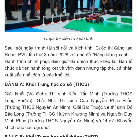
Cuộc thi diễn ra kịch tính
Sau một ngày tranh tài sôi nổi và kịch tính, Cuộc thi Sáng tạo
Robot PVU lần thứ 3 năm 2026 với chủ đề “Năng lượng xanh –
Hành trình chinh phục điện gió” đã chính thức khép lại. Ban tổ
chức đã tiến hành tổng kết và vinh danh những tập thể, cá nhân
xuất sắc nhất đến từ các khối thi.
BẢNG A: Khối Trung học cơ sở (THCS)
Giải Nhất (Vô địch): Thí sinh Kiều Tấn Minh (Trường THCS
Long Phước); Giải Nhì: Thí sinh Cao Nguyễn Phúc Điền
(Trường THCS Nguyễn An Ninh); Giải Ba: Thuộc về thí sinh Đỗ
Bảo Long (Trường THCS Huỳnh Khương Ninh) và Nguyễn Duy
Minh Phúc (Trường THCS Nguyễn An Ninh) và 14 giải Khuyến
khích cho các đội chơi.
BẢNG B: Khối Trung học phổ thông (THPT)