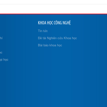
KHOA HỌC CÔNG NGHỆ
Tin tức
hí
Đề tài Nghiên cứu Khoa học
Bài báo khoa học
ọc
ại học