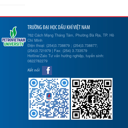
TRƯỜNG ĐẠI HỌC DẦU KHÍ VIỆT NAM
762 Cách Mạng Tháng Tám, Phường Bà Rịa, TP. Hồ
Chí Minh
Điện thoại: (254)3.738879 ; (254)3.738877;
(254)3.721979 | Fax: (254) 3.733579
Hotline/Zalo Tư vấn hướng nghiệp, tuyển sinh:
0822782279
Kết nối