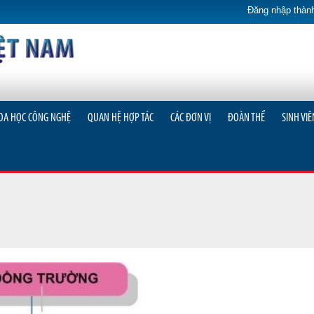
Đăng nhập thành
OA HỌC CÔNG NGHỆ
QUAN HỆ HỢP TÁC
CÁC ĐƠN VỊ
ĐOÀN THỂ
SINH VIÊ