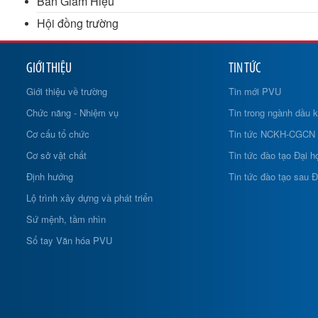
Ban Giám Hiệu
Hội đồng trường
GIỚI THIỆU
TIN TỨC
Giới thiệu về trường
Tin mới PVU
Chức năng - Nhiệm vụ
Tin trong ngành dầu k
Cơ cấu tổ chức
Tin tức NCKH-CGCN
Cơ sở vật chất
Tin tức đào tạo Đại h
Định hướng
Tin tức đào tạo sau Đ
Lộ trình xây dựng và phát triển
Sứ mệnh, tầm nhìn
Sổ tay Văn hóa PVU