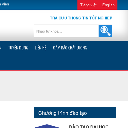
 viên
Tiếng việt
English
TRA CỨU THÔNG TIN TỐT NGHIỆP
N
TUYỂN DỤNG
LIÊN HỆ
ĐẢM BẢO CHẤT LƯỢNG
Chương trình đào tạo
ĐÀO TẠO ĐẠI HỌC