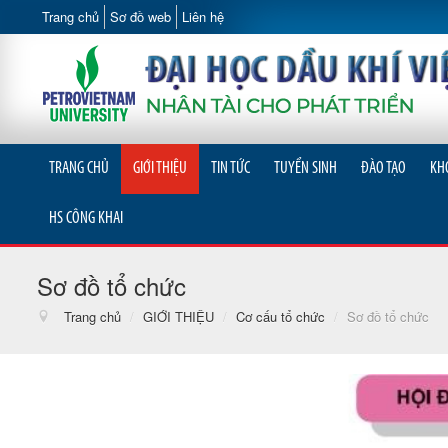
Trang chủ
Sơ đồ web
Liên hệ
TRANG CHỦ
GIỚI THIỆU
TIN TỨC
TUYỂN SINH
ĐÀO TẠO
KH
HS CÔNG KHAI
Sơ đồ tổ chức
Trang chủ
/
GIỚI THIỆU
/
Cơ cấu tổ chức
/
Sơ đồ tổ chức