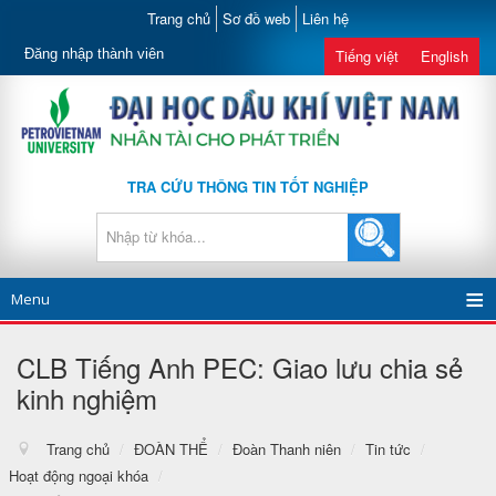
Trang chủ
Sơ đồ web
Liên hệ
Đăng nhập thành viên
Tiếng việt
English
TRA CỨU THÔNG TIN TỐT NGHIỆP
Menu
CLB Tiếng Anh PEC: Giao lưu chia sẻ
kinh nghiệm
Trang chủ
/
ĐOÀN THỂ
/
Đoàn Thanh niên
/
Tin tức
/
Hoạt động ngoại khóa
/