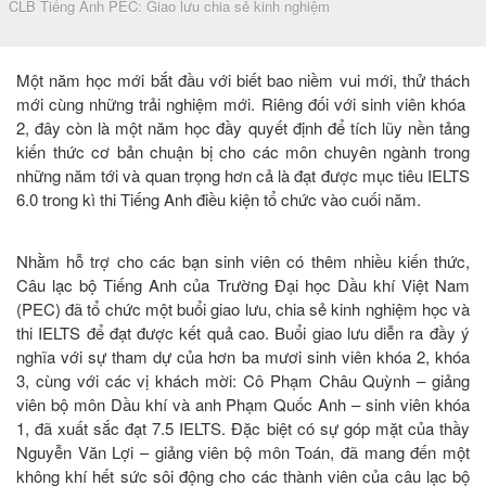
CLB Tiếng Anh PEC: Giao lưu chia sẻ kinh nghiệm
Một năm học mới bắt đầu với biết bao niềm vui mới, thử thách
mới cùng những trải nghiệm mới. Riêng đối với sinh viên khóa
2, đây còn là một năm học đầy quyết định để tích lũy nền tảng
kiến thức cơ bản chuận bị cho các môn chuyên ngành trong
những năm tới và quan trọng hơn cả là đạt được mục tiêu IELTS
6.0 trong kì thi Tiếng Anh điều kiện tổ chức vào cuối năm.
Nhằm hỗ trợ cho các bạn sinh viên có thêm nhiều kiến thức,
Câu lạc bộ Tiếng Anh của Trường Đại học Dầu khí Việt Nam
(PEC) đã tổ chức một buổi giao lưu, chia sẻ kinh nghiệm học và
thi IELTS để đạt được kết quả cao. Buổi giao lưu diễn ra đầy ý
nghĩa với sự tham dự của hơn ba mươi sinh viên khóa 2, khóa
3, cùng với các vị khách mời: Cô Phạm Châu Quỳnh – giảng
viên bộ môn Dầu khí và anh Phạm Quốc Anh – sinh viên khóa
1, đã xuất sắc đạt 7.5 IELTS. Đặc biệt có sự góp mặt của thầy
Nguyễn Văn Lợi – giảng viên bộ môn Toán, đã mang đến một
không khí hết sức sôi động cho các thành viên của câu lạc bộ