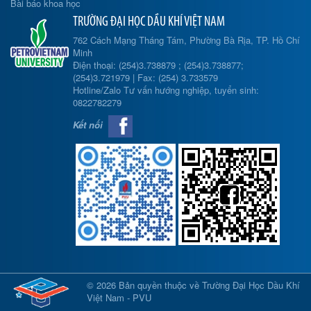
Bài báo khoa học
TRƯỜNG ĐẠI HỌC DẦU KHÍ VIỆT NAM
762 Cách Mạng Tháng Tám, Phường Bà Rịa, TP. Hồ Chí
Minh
Điện thoại: (254)3.738879 ; (254)3.738877;
(254)3.721979 | Fax: (254) 3.733579
Hotline/Zalo Tư vấn hướng nghiệp, tuyển sinh:
0822782279
Kết nối
© 2026 Bản quyền thuộc về Trường Đại Học Dầu Khí
Việt Nam - PVU