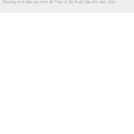
Chương trình đào tạo trình độ Thạc sĩ Kỹ thuật Dầu khí năm 2021