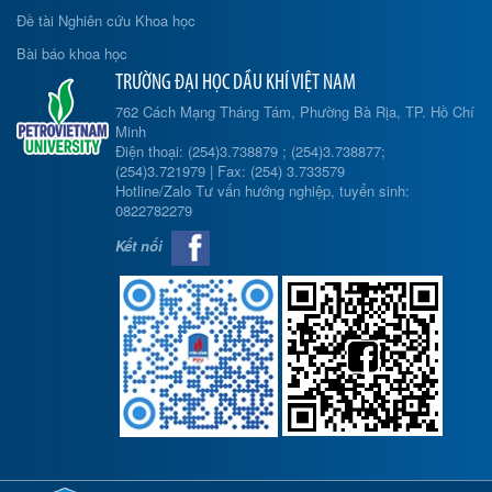
Đề tài Nghiên cứu Khoa học
Bài báo khoa học
TRƯỜNG ĐẠI HỌC DẦU KHÍ VIỆT NAM
762 Cách Mạng Tháng Tám, Phường Bà Rịa, TP. Hồ Chí
Minh
Điện thoại: (254)3.738879 ; (254)3.738877;
(254)3.721979 | Fax: (254) 3.733579
Hotline/Zalo Tư vấn hướng nghiệp, tuyển sinh:
0822782279
Kết nối