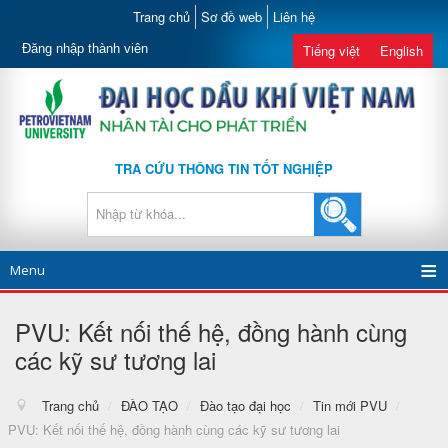
Trang chủ
Sơ đồ web
Liên hệ
Đăng nhập thành viên
Tiếng việt
English
TRA CỨU THÔNG TIN TỐT NGHIỆP
Menu
PVU: Kết nối thế hệ, đồng hành cùng
các kỹ sư tương lai
Trang chủ
/
ĐÀO TẠO
/
Đào tạo đại học
/
Tin mới PVU
/
PVU: Kết nối thế hệ, đồng hành cùng các kỹ sư tương lai