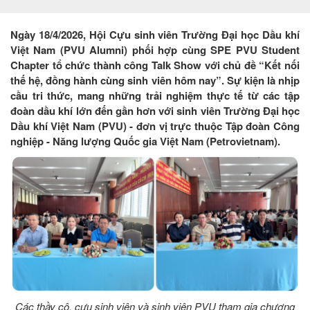
Ngày 18/4/2026, Hội Cựu sinh viên Trường Đại học Dầu khí
Việt Nam (PVU Alumni) phối hợp cùng SPE PVU Student
Chapter tổ chức thành công Talk Show với chủ đề “Kết nối
thế hệ, đồng hành cùng sinh viên hôm nay”. Sự kiện là nhịp
cầu tri thức, mang những trải nghiệm thực tế từ các tập
đoàn dầu khí lớn đến gần hơn với sinh viên Trường Đại học
Dầu khí Việt Nam (PVU) - đơn vị trực thuộc Tập đoàn Công
nghiệp - Năng lượng Quốc gia Việt Nam (Petrovietnam).
Các thầy cô, cựu sinh viên và sinh viên PVU tham gia chương