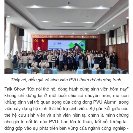
Thầy cô, diễn giả và sinh viên PVU tham dự chương trình.
Talk Show “Kết nối thế hệ, đồng hành cùng sinh viên hôm nay”
không chỉ dừng lại ở một buổi chia sẻ chuyên môn, mà còn
khẳng định vai trò quan trọng của cộng đồng PVU Alumni trong
việc xây dựng hệ sinh thái hỗ trợ sinh viên. Sự gắn kết giữa các
thế hệ cựu sinh viên và sinh viên hiện tại chính là minh chứng
cho giá trị cốt lõi của PVU: Lan tỏa tri thức, kết nối tương lai,
đóng góp vào sự phát triển bền vững của ngành công nghiệp -