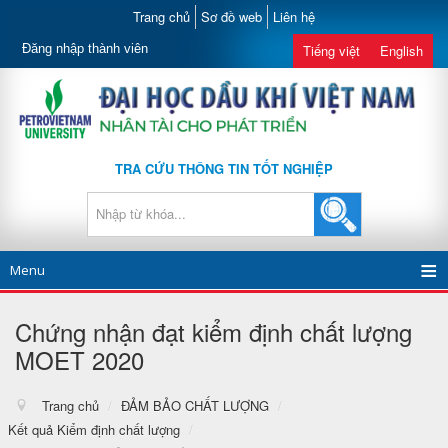
Trang chủ
Sơ đồ web
Liên hệ
Đăng nhập thành viên
Tiếng việt
English
TRA CỨU THÔNG TIN TỐT NGHIỆP
Menu
Chứng nhận đạt kiểm định chất lượng
MOET 2020
Trang chủ
/
ĐẢM BẢO CHẤT LƯỢNG
/
Kết quả Kiểm định chất lượng
/