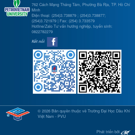
762 Cách Mạng Tháng Tám, Phường Bà Rịa, TP. Hồ Chí
Minh
Điện thoại: (254)3.738879 ; (254)3.738877;
(254)3.721979 | Fax: (254) 3.733579
Hotline/Zalo Tư vấn hướng nghiệp, tuyển sinh:
0822782279
Kết nối
© 2026 Bản quyền thuộc về Trường Đại Học Dầu Khí
Việt Nam - PVU
Phát triển bởi