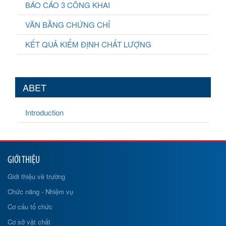
BÁO CÁO 3 CÔNG KHAI
VĂN BẰNG CHỨNG CHỈ
KẾT QUẢ KIỂM ĐỊNH CHẤT LƯỢNG
ABET
Introduction
GIỚI THIỆU
Giới thiệu về trường
Chức năng - Nhiệm vụ
Cơ cấu tổ chức
Cơ sở vật chất