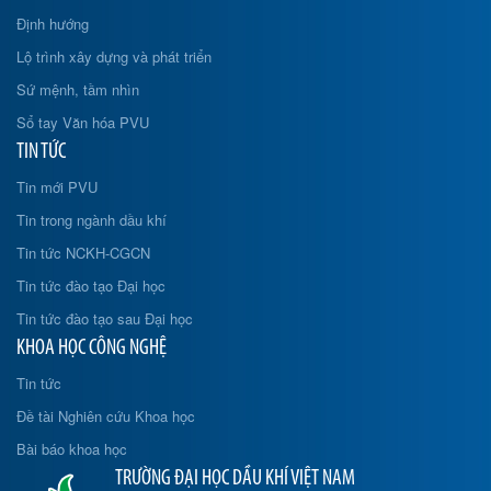
Định hướng
Lộ trình xây dựng và phát triển
Sứ mệnh, tầm nhìn
Sổ tay Văn hóa PVU
TIN TỨC
Tin mới PVU
Tin trong ngành dầu khí
Tin tức NCKH-CGCN
Tin tức đào tạo Đại học
Tin tức đào tạo sau Đại học
KHOA HỌC CÔNG NGHỆ
Tin tức
Đề tài Nghiên cứu Khoa học
Bài báo khoa học
TRƯỜNG ĐẠI HỌC DẦU KHÍ VIỆT NAM