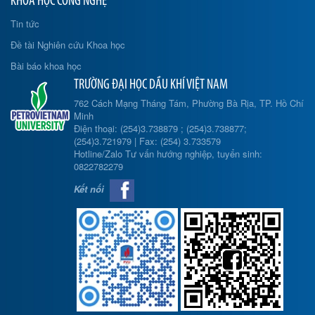
KHOA HỌC CÔNG NGHỆ
Tin tức
Đề tài Nghiên cứu Khoa học
Bài báo khoa học
TRƯỜNG ĐẠI HỌC DẦU KHÍ VIỆT NAM
762 Cách Mạng Tháng Tám, Phường Bà Rịa, TP. Hồ Chí
Minh
Điện thoại: (254)3.738879 ; (254)3.738877;
(254)3.721979 | Fax: (254) 3.733579
Hotline/Zalo Tư vấn hướng nghiệp, tuyển sinh:
0822782279
Kết nối