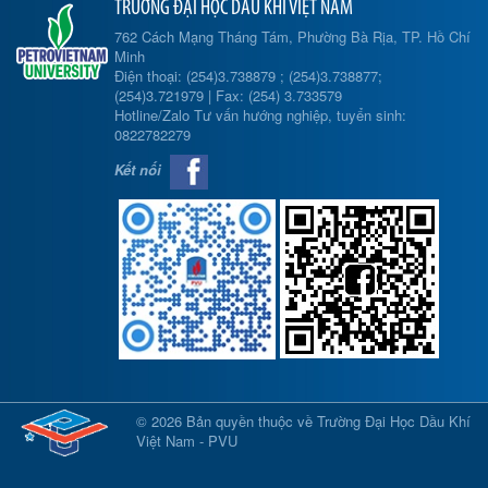
TRƯỜNG ĐẠI HỌC DẦU KHÍ VIỆT NAM
762 Cách Mạng Tháng Tám, Phường Bà Rịa, TP. Hồ Chí
Minh
Điện thoại: (254)3.738879 ; (254)3.738877;
(254)3.721979 | Fax: (254) 3.733579
Hotline/Zalo Tư vấn hướng nghiệp, tuyển sinh:
0822782279
Kết nối
© 2026 Bản quyền thuộc về Trường Đại Học Dầu Khí
Việt Nam - PVU