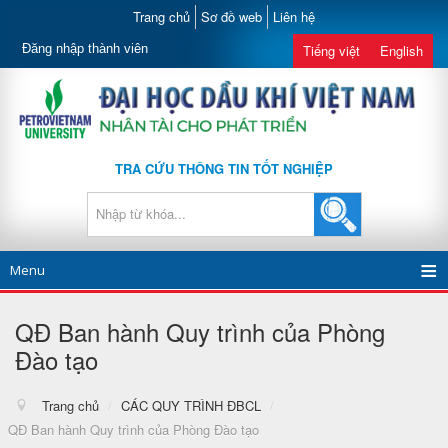
Trang chủ
Sơ đồ web
Liên hệ
Đăng nhập thành viên
Tiếng việt
English
TRA CỨU THÔNG TIN TỐT NGHIỆP
Menu
QĐ Ban hành Quy trình của Phòng
Đào tạo
Trang chủ
/
CÁC QUY TRÌNH ĐBCL
/
QĐ Ban hành Quy trình của Phòng Đào tạo