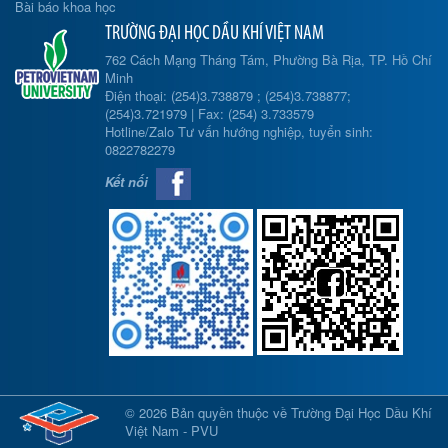
Bài báo khoa học
TRƯỜNG ĐẠI HỌC DẦU KHÍ VIỆT NAM
762 Cách Mạng Tháng Tám, Phường Bà Rịa, TP. Hồ Chí
Minh
Điện thoại: (254)3.738879 ; (254)3.738877;
(254)3.721979 | Fax: (254) 3.733579
Hotline/Zalo Tư vấn hướng nghiệp, tuyển sinh:
0822782279
Kết nối
© 2026 Bản quyền thuộc về Trường Đại Học Dầu Khí
Việt Nam - PVU