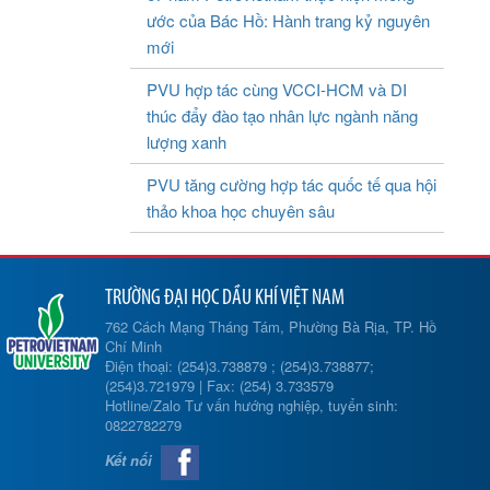
ước của Bác Hồ: Hành trang kỷ nguyên
mới
PVU hợp tác cùng VCCI-HCM và DI
thúc đẩy đào tạo nhân lực ngành năng
lượng xanh
PVU tăng cường hợp tác quốc tế qua hội
thảo khoa học chuyên sâu
TRƯỜNG ĐẠI HỌC DẦU KHÍ VIỆT NAM
762 Cách Mạng Tháng Tám, Phường Bà Rịa, TP. Hồ
Chí Minh
Điện thoại: (254)3.738879 ; (254)3.738877;
(254)3.721979 | Fax: (254) 3.733579
Hotline/Zalo Tư vấn hướng nghiệp, tuyển sinh:
0822782279
Kết nối