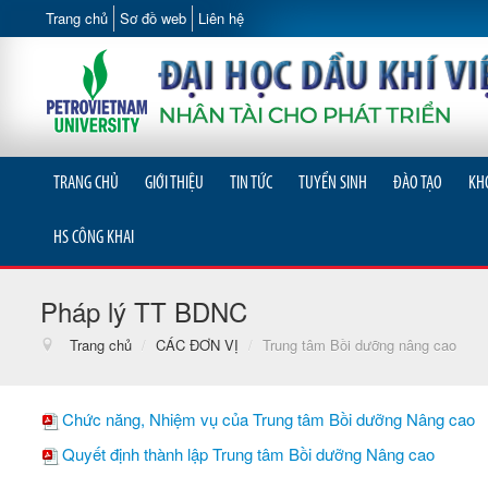
Trang chủ
Sơ đồ web
Liên hệ
TRANG CHỦ
GIỚI THIỆU
TIN TỨC
TUYỂN SINH
ĐÀO TẠO
KH
HS CÔNG KHAI
Pháp lý TT BDNC
Trang chủ
/
CÁC ĐƠN VỊ
/
Trung tâm Bồi dưỡng nâng cao
Chức năng, Nhiệm vụ của Trung tâm Bồi dưỡng Nâng cao
Quyết định thành lập Trung tâm Bồi dưỡng Nâng cao