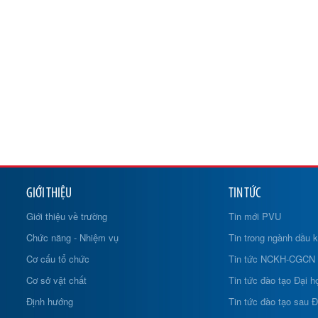
GIỚI THIỆU
TIN TỨC
Giới thiệu về trường
Tin mới PVU
Chức năng - Nhiệm vụ
Tin trong ngành dầu k
Cơ cấu tổ chức
Tin tức NCKH-CGCN
Cơ sở vật chất
Tin tức đào tạo Đại h
Định hướng
Tin tức đào tạo sau Đ