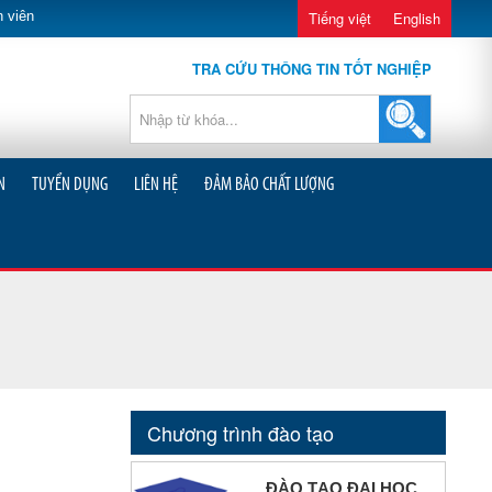
 viên
Tiếng việt
English
TRA CỨU THÔNG TIN TỐT NGHIỆP
N
TUYỂN DỤNG
LIÊN HỆ
ĐẢM BẢO CHẤT LƯỢNG
Chương trình đào tạo
ĐÀO TẠO ĐẠI HỌC