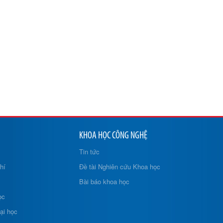
KHOA HỌC CÔNG NGHỆ
Tin tức
hí
Đề tài Nghiên cứu Khoa học
Bài báo khoa học
ọc
ại học