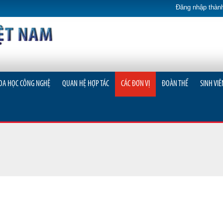
Đăng nhập thành
OA HỌC CÔNG NGHỆ
QUAN HỆ HỢP TÁC
CÁC ĐƠN VỊ
ĐOÀN THỂ
SINH VIÊ