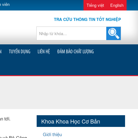
 viên
Tiếng việt
English
TRA CỨU THÔNG TIN TỐT NGHIỆP
N
TUYỂN DỤNG
LIÊN HỆ
ĐẢM BẢO CHẤT LƯỢNG
n tới.
Khoa Khoa Học Cơ Bản
Giới thiệu
àn và Bộ Công