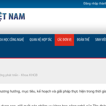
Đăng nhập thành
OA HỌC CÔNG NGHỆ
QUAN HỆ HỢP TÁC
CÁC ĐƠN VỊ
ĐOÀN THỂ
SINH VIÊ
ớng phát triển - Khoa KHCB
ng hướng, mục tiêu, kế hoạch và giải pháp thực hiện trong thời gia
ng dụng cao, giải quết các nhiệm vụ khoa học công nghệ của Tập đo