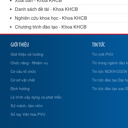
Xuất bản - Khoa KHCB
Danh sách đề tài - Khoa KHCB
Nghiên cứu khoa học - Khoa KHCB
Chương trình đào tạo - Khoa KHCB
GIỚI THIỆU
TIN TỨC
Giới thiệu về trường
Tin mới PVU
Chức năng - Nhiệm vụ
Tin trong ngành dầu k
Cơ cấu tổ chức
Tin tức NCKH-CGCN
Cơ sở vật chất
Tin tức đào tạo Đại h
Định hướng
Tin tức đào tạo sau Đ
Lộ trình xây dựng và phát triển
Sứ mệnh, tầm nhìn
Sổ tay Văn hóa PVU