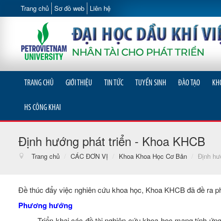
Trang chủ
Sơ đồ web
Liên hệ
TRANG CHỦ
GIỚI THIỆU
TIN TỨC
TUYỂN SINH
ĐÀO TẠO
KH
HS CÔNG KHAI
Định hướng phát triển - Khoa KHCB
Trang chủ
/
CÁC ĐƠN VỊ
/
Khoa Khoa Học Cơ Bản
/
Định hư
Đề thúc đẩy việc nghiên cứu khoa học, Khoa KHCB đã đề ra phươ
Phương hướng
- Triển khai các đề tài nghiên cứu khoa học mang tính ứ