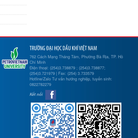
TRƯỜNG ĐẠI HỌC DẦU KHÍ VIỆT NAM
762 Cách Mạng Tháng Tám, Phường Bà Rịa, TP. Hồ
Chí Minh
Điện thoại: (254)3.738879 ; (254)3.738877;
(254)3.721979 | Fax: (254) 3.733579
Hotline/Zalo Tư vấn hướng nghiệp, tuyển sinh:
0822782279
Kết nối