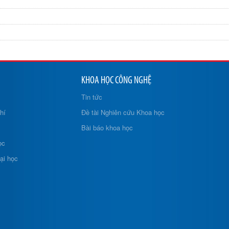
KHOA HỌC CÔNG NGHỆ
Tin tức
hí
Đề tài Nghiên cứu Khoa học
Bài báo khoa học
ọc
ại học