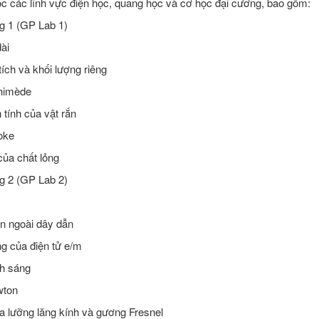
ộc các lĩnh vực điện học, quang học và cơ học đại cương, bao gồm:
ng 1 (GP Lab 1)
ài
tích và khối lượng riêng
chimède
tính của vật rắn
oke
của chất lỏng
ng 2 (GP Lab 2)
ên ngoài dây dẫn
ng của điện tử e/m
nh sáng
wton
ua lưỡng lăng kính và gương Fresnel