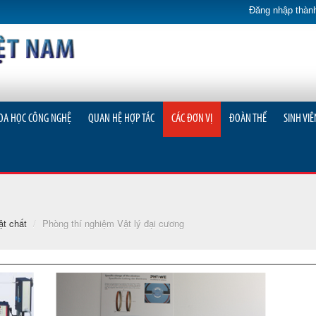
Đăng nhập thành
OA HỌC CÔNG NGHỆ
QUAN HỆ HỢP TÁC
CÁC ĐƠN VỊ
ĐOÀN THỂ
SINH VIÊ
ật chất
/
Phòng thí nghiệm Vật lý đại cương