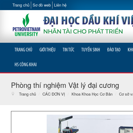
Trang chủ
Sơ đồ web
Liên hệ
TRANG CHỦ
GIỚI THIỆU
TIN TỨC
TUYỂN SINH
ĐÀO TẠO
KH
HS CÔNG KHAI
Phòng thí nghiệm Vật lý đại cương
Trang chủ
/
CÁC ĐƠN VỊ
/
Khoa Khoa Học Cơ Bản
/
Cơ sở v