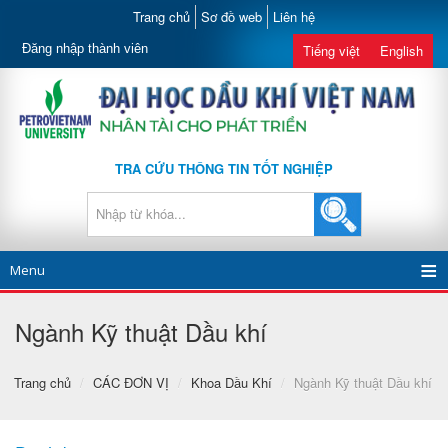
Trang chủ
Sơ đồ web
Liên hệ
Đăng nhập thành viên
Tiếng việt
English
TRA CỨU THÔNG TIN TỐT NGHIỆP
Menu
Ngành Kỹ thuật Dầu khí
Trang chủ
/
CÁC ĐƠN VỊ
/
Khoa Dầu Khí
/
Ngành Kỹ thuật Dầu khí