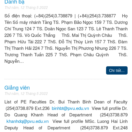
Danh bạ
Thứ năm, 12 Tháng 5 2022
Số điện thoại: (+84)(254)3.738879 | (+84)(254)3.738877 Họ
Tên Số máy nhánh Tầng TS. Phạm Bảo Ngọc 159 7 TS. Dương
Chí Trung 124 7 TS. Doãn Ngọc San 123 7 TS. Lê Thanh Thanh
226 7 TS. Võ Quốc Thắng ThS. Mai Thị Quỳnh Châu ThS.
Phạm Hữu Tài 222 7 ThS. Đỗ Thị Thùy Linh 157 7 ThS. Đàm
Thị Thanh Hải 224 7 ThS. Nguyễn Thị Phương Nhung 226 7 TS.
Trương Thanh Tuấn 225 7 ThS. Phạm Châu Quỳnh ThS.
Nguyễn…
Chi tiết...
Giảng viên
Thứ năm, 12 Tháng 5 2022
List of PE Faculties Dr. Bui Thanh Binh Dean of Faculty
(254)3738.879 Ext.236
binhbt@pvu.edu.vn
View full profile Dr.
Do Quang Khanh Head of Department (254)3738.879
khanhdq@pvu.edu.vn
View full profile MSc. Luong Hai Linh
Deputy Head of Department (254)3738.879 Ext.248