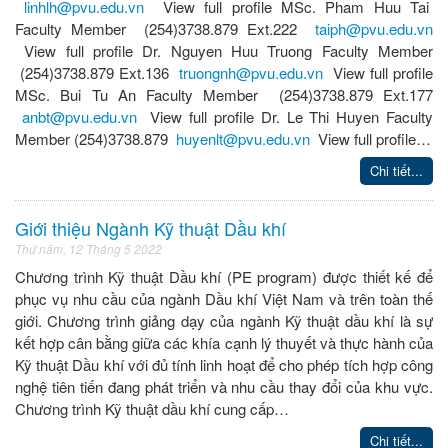
linhlh@pvu.edu.vn
View full profile MSc. Pham Huu Tai
Faculty Member (254)3738.879 Ext.222
taiph@pvu.edu.vn
View full profile Dr. Nguyen Huu Truong Faculty Member
(254)3738.879 Ext.136
truongnh@pvu.edu.vn
View full profile
MSc. Bui Tu An Faculty Member (254)3738.879 Ext.177
anbt@pvu.edu.vn
View full profile Dr. Le Thi Huyen Faculty
Member (254)3738.879
huyenlt@pvu.edu.vn
View full profile…
Chi tiết...
Giới thiệu Ngành Kỹ thuật Dầu khí
Thứ năm, 12 Tháng 5 2022
Chương trình Kỹ thuật Dầu khí (PE program) được thiết kế để
phục vụ nhu cầu của ngành Dầu khí Việt Nam và trên toàn thế
giới. Chương trình giảng dạy của ngành Kỹ thuật dầu khí là sự
kết hợp cân bằng giữa các khía cạnh lý thuyết và thực hành của
Kỹ thuật Dầu khí với đủ tính linh hoạt để cho phép tích hợp công
nghệ tiên tiến đang phát triển và nhu cầu thay đổi của khu vực.
Chương trình Kỹ thuật dầu khí cung cấp…
Chi tiết...