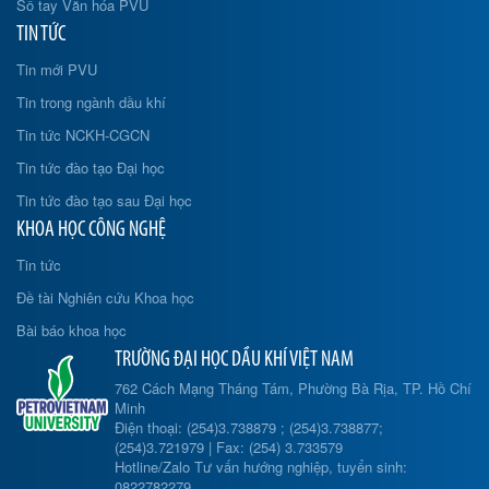
Sổ tay Văn hóa PVU
TIN TỨC
Tin mới PVU
Tin trong ngành dầu khí
Tin tức NCKH-CGCN
Tin tức đào tạo Đại học
Tin tức đào tạo sau Đại học
KHOA HỌC CÔNG NGHỆ
Tin tức
Đề tài Nghiên cứu Khoa học
Bài báo khoa học
TRƯỜNG ĐẠI HỌC DẦU KHÍ VIỆT NAM
762 Cách Mạng Tháng Tám, Phường Bà Rịa, TP. Hồ Chí
Minh
Điện thoại: (254)3.738879 ; (254)3.738877;
(254)3.721979 | Fax: (254) 3.733579
Hotline/Zalo Tư vấn hướng nghiệp, tuyển sinh:
0822782279