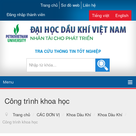
Trang chủ
Sơ đồ web
Liên hệ
Đăng nhập thành viên
Tiếng việt
English
TRA CỨU THÔNG TIN TỐT NGHIỆP
Menu
Công trình khoa học
Trang chủ
/
CÁC ĐƠN VỊ
/
Khoa Dầu Khí
/
Khoa Dầu Khí
/
Công trình khoa học