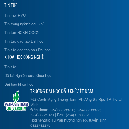
TIN TỨC
Tin mới PVU
Tin trong ngành dầu khí
Tin tức NCKH-CGCN
Tin tức đào tạo Đại học
Tin tức đào tạo sau Đại học
KHOA HỌC CÔNG NGHỆ
Tin tức
Đề tài Nghiên cứu Khoa học
Bài báo khoa học
TRƯỜNG ĐẠI HỌC DẦU KHÍ VIỆT NAM
762 Cách Mạng Tháng Tám, Phường Bà Rịa, TP. Hồ Chí
Minh
Điện thoại: (254)3.738879 ; (254)3.738877;
(254)3.721979 | Fax: (254) 3.733579
Hotline/Zalo Tư vấn hướng nghiệp, tuyển sinh:
0822782279