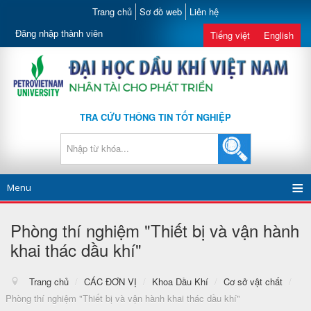
Trang chủ
Sơ đồ web
Liên hệ
Đăng nhập thành viên
Tiếng việt
English
TRA CỨU THÔNG TIN TỐT NGHIỆP
Menu
Phòng thí nghiệm "Thiết bị và vận hành
khai thác dầu khí"
Trang chủ
/
CÁC ĐƠN VỊ
/
Khoa Dầu Khí
/
Cơ sở vật chất
/
Phòng thí nghiệm "Thiết bị và vận hành khai thác dầu khí"