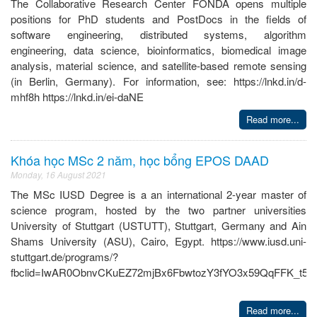
The Collaborative Research Center FONDA opens multiple
positions for PhD students and PostDocs in the fields of
software engineering, distributed systems, algorithm
engineering, data science, bioinformatics, biomedical image
analysis, material science, and satellite-based remote sensing
(in Berlin, Germany). For information, see: https://lnkd.in/d-
mhf8h https://lnkd.in/ei-daNE
Read more...
Khóa học MSc 2 năm, học bổng EPOS DAAD
Monday, 16 August 2021
The MSc IUSD Degree is a an international 2-year master of
science program, hosted by the two partner universities
University of Stuttgart (USTUTT), Stuttgart, Germany and Ain
Shams University (ASU), Cairo, Egypt. https://www.iusd.uni-
stuttgart.de/programs/?
fbclid=IwAR0ObnvCKuEZ72mjBx6FbwtozY3fYO3x59QqFFK_t54
Read more...