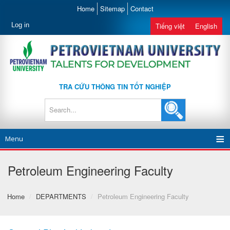
Home
Sitemap
Contact
Log in
Tiếng việt
English
TRA CỨU THÔNG TIN TỐT NGHIỆP
Menu
Petroleum Engineering Faculty
Home
/
DEPARTMENTS
/
Petroleum Engineering Faculty