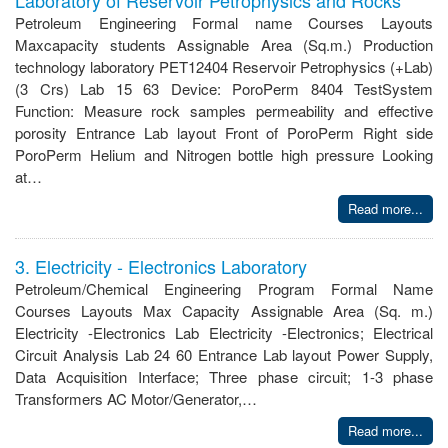
Petroleum Engineering Formal name Courses Layouts
Maxcapacity students Assignable Area (Sq.m.) Production
technology laboratory PET12404 Reservoir Petrophysics (+Lab)
(3 Crs) Lab 15 63 Device: PoroPerm 8404 TestSystem
Function: Measure rock samples permeability and effective
porosity Entrance Lab layout Front of PoroPerm Right side
PoroPerm Helium and Nitrogen bottle high pressure Looking
at…
Read more...
3. Electricity - Electronics Laboratory
Petroleum/Chemical Engineering Program Formal Name
Courses Layouts Max Capacity Assignable Area (Sq. m.)
Electricity -Electronics Lab Electricity -Electronics; Electrical
Circuit Analysis Lab 24 60 Entrance Lab layout Power Supply,
Data Acquisition Interface; Three phase circuit; 1-3 phase
Transformers AC Motor/Generator,…
Read more...