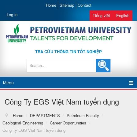
Home
Sitemap
Contact
Log in
Tiếng việt
English
TRA CỨU THÔNG TIN TỐT NGHIỆP
Menu
Công Ty EGS Việt Nam tuyển dụng
Home
/
DEPARTMENTS
/
Petroleum Faculty
/
Geological Engineering
/
Career Opportunities
/
Công Ty EGS Việt Nam tuyển dụng