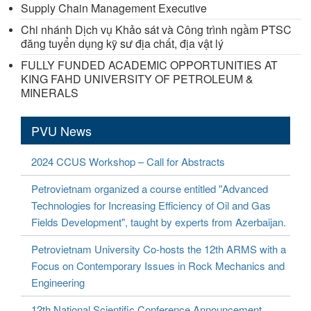
Supply Chain Management Executive
Chi nhánh Dịch vụ Khảo sát và Công trình ngầm PTSC
đăng tuyển dụng kỹ sư địa chất, địa vật lý
FULLY FUNDED ACADEMIC OPPORTUNITIES AT
KING FAHD UNIVERSITY OF PETROLEUM &
MINERALS
PVU News
2024 CCUS Workshop – Call for Abstracts
Petrovietnam organized a course entitled "Advanced
Technologies for Increasing Efficiency of Oil and Gas
Fields Development", taught by experts from Azerbaijan.
Petrovietnam University Co-hosts the 12th ARMS with a
Focus on Contemporary Issues in Rock Mechanics and
Engineering
12th National Scientific Conference Announcement