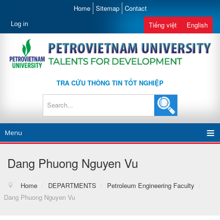
Home
Sitemap
Contact
Log in
Tiếng việt
English
TRA CỨU THÔNG TIN TỐT NGHIỆP
Menu
Dang Phuong Nguyen Vu
Home
/
DEPARTMENTS
/
Petroleum Engineering Faculty
/
Dang Phuong Nguyen Vu