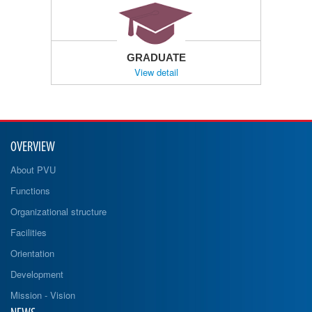
GRADUATE
View detail
OVERVIEW
About PVU
Functions
Organizational structure
Facilities
Orientation
Development
Mission - Vision