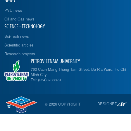
NEWS
PVU news
Oil and Gas news
SCIENCE - TECHNOLOGY
Sci-Tech news
Scientific articles
Research projects
PETROVIETNAM UNIVERSITY
762 Cach Mang Thang Tam Street, Ba Ria Ward, Ho Chi
Minh City
Tel: (254)3738879
DESIGNED
© 2026 COPYRIGHT