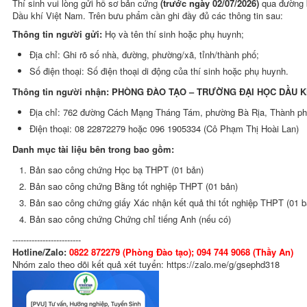
Thí sinh vui lòng gửi hồ sơ bản cứng
(trước ngày 02/07/2026)
qua đường bưu phẩm đến Trường Đại học
Dầu khí Việt Nam. Trên bưu phẩm cần ghi đầy đủ các thông tin sau:
Thông tin người gửi:
Họ và tên thí sinh hoặc phụ huynh;
Địa chỉ: Ghi rõ số nhà, đường, phường/xã, tỉnh/thành phố;
Số điện thoại: Số điện thoại di động của thí sinh hoặc phụ huynh.
Thông tin người nhận: PHÒNG ĐÀO TẠO – TRƯỜNG ĐẠI HỌC DẦU K
Địa chỉ: 762 đường Cách Mạng Tháng Tám, phường Bà Rịa, Thành ph
Điện thoại: 08 22872279 hoặc 096 1905334 (Cô Phạm Thị Hoài Lan)
Danh mục tài liệu bên trong bao gồm:
Bản sao công chứng Học bạ THPT (01 bản)
Bản sao công chứng Bằng tốt nghiệp THPT (01 bản)
Bản sao công chứng giấy Xác nhận kết quả thi tốt nghiệp THPT (01 b
Bản sao công chứng Chứng chỉ tiếng Anh (nếu có)
-------------------------
Hotline/Zalo:
0822 872279 (Phòng Đào tạo); 094 744 9068 (Thầy An)
Nhóm zalo theo dõi kết quả xét tuyển: https://zalo.me/g/gsephd318