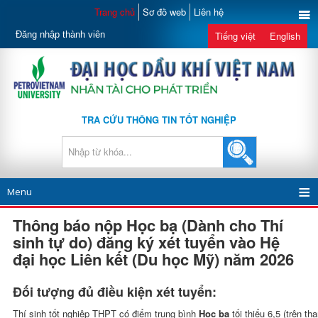
Trang chủ
Sơ đồ web
Liên hệ
Đăng nhập thành viên
Tiếng việt
English
TRA CỨU THÔNG TIN TỐT NGHIỆP
Menu
Thông báo nộp Học bạ (Dành cho Thí
sinh tự do) đăng ký xét tuyển vào Hệ
đại học Liên kết (Du học Mỹ) năm 2026
Đối tượng đủ điều kiện xét tuyển:
Thí sinh tốt nghiệp THPT có điểm trung bình
Học bạ
tối thiểu 6,5 (trên t