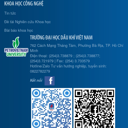
KHOA HỌC CÔNG NGHỆ
Tin tức
Đề tài Nghiên cứu Khoa học
Bài báo khoa học
TRƯỜNG ĐẠI HỌC DẦU KHÍ VIỆT NAM
762 Cách Mạng Tháng Tám, Phường Bà Rịa, TP. Hồ Chí
Minh
Điện thoại: (254)3.738879 ; (254)3.738877;
(254)3.721979 | Fax: (254) 3.733579
Hotline/Zalo Tư vấn hướng nghiệp, tuyển sinh:
0822782279
Kết nối